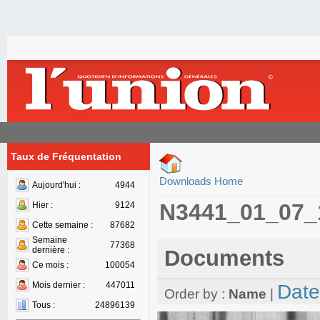
Taux de Fréquentation
Downloads Home
Aujourd'hui :
4944
N3441_01_07_
Hier :
9124
Cette semaine :
87682
Semaine
77368
dernière :
Documents
Ce mois :
100054
Mois dernier :
447011
Date
Order by :
Name
|
Tous :
24896139