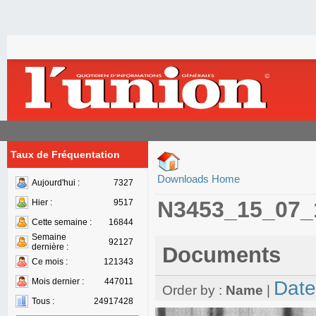
Taux de Fréquentation
Downloads Home
Aujourd'hui :
7327
N3453_15_07_
Hier :
9517
Cette semaine :
16844
Semaine
92127
dernière :
Documents
Ce mois :
121343
Mois dernier :
447011
Date
Order by :
Name
|
Tous :
24917428