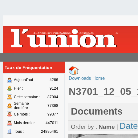
Taux de Fréquentation
Downloads Home
Aujourd'hui :
4266
N3701_12_05_
Hier :
9124
Cette semaine :
87004
Semaine
77368
dernière :
Documents
Ce mois :
99377
Mois dernier :
447011
Date
Order by :
Name
|
Tous :
24895461