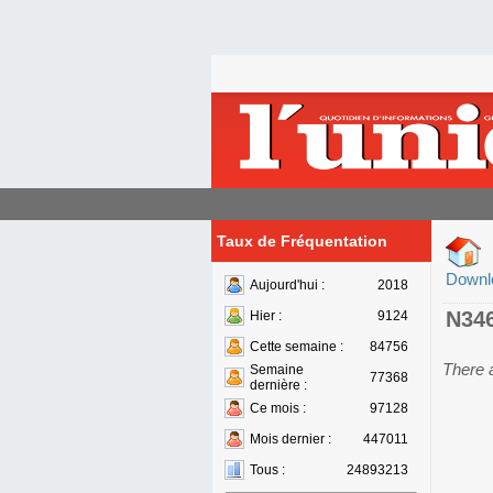
Taux de Fréquentation
Downl
Aujourd'hui :
2018
N34
Hier :
9124
Cette semaine :
84756
There 
Semaine
77368
dernière :
Ce mois :
97128
Mois dernier :
447011
Tous :
24893213