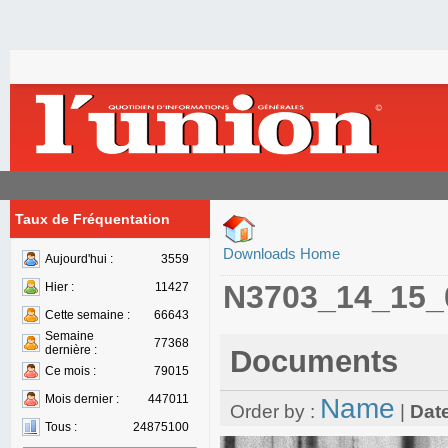
Taux de Fréquentation
Downloads Home
Aujourd'hui :
3559
N3703_14_15_
Hier :
11427
Cette semaine :
66643
Semaine
77368
dernière :
Documents
Ce mois :
79015
Mois dernier :
447011
Name
Order by :
|
Dat
Tous :
24875100