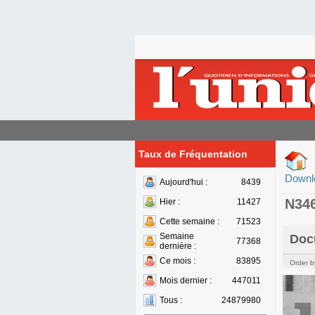
Taux de Fréquentation
Downl
Aujourd'hui :
8439
N34
Hier :
11427
Cette semaine :
71523
Semaine
Doc
77368
dernière :
Ce mois :
83895
Order b
Mois dernier :
447011
Tous :
24879980