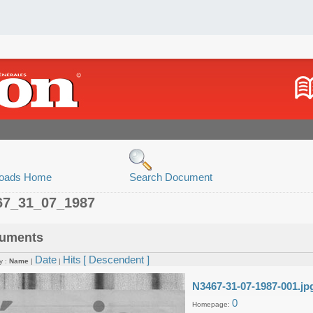
oads Home
Search Document
67_31_07_1987
uments
Date
Hits
[ Descendent ]
y :
Name
|
|
N3467-31-07-1987-001.jp
0
Homepage: