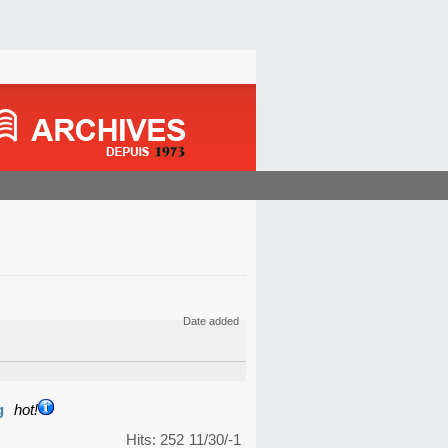
Date added
g
hot!
Hits: 252
11/30/-1