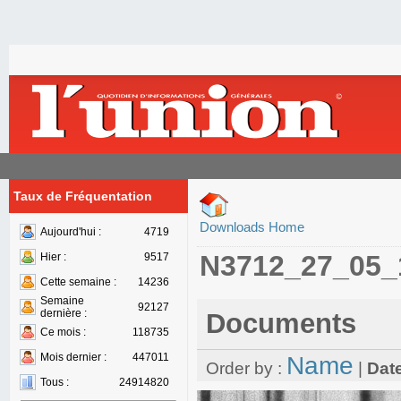
Taux de Fréquentation
Downloads Home
Aujourd'hui :
4719
N3712_27_05_
Hier :
9517
Cette semaine :
14236
Semaine
92127
dernière :
Documents
Ce mois :
118735
Mois dernier :
447011
Name
Order by :
|
Dat
Tous :
24914820