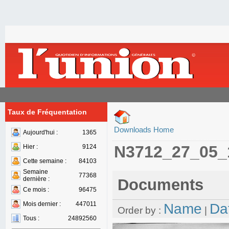
Taux de Fréquentation
Downloads Home
Aujourd'hui :
1365
N3712_27_05_
Hier :
9124
Cette semaine :
84103
Semaine
77368
dernière :
Documents
Ce mois :
96475
Mois dernier :
447011
Name
Da
Order by :
|
Tous :
24892560