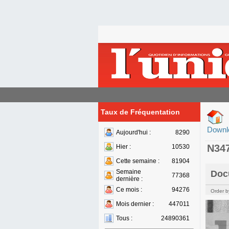
Taux de Fréquentation
Downl
Aujourd'hui :
8290
N34
Hier :
10530
Cette semaine :
81904
Semaine
Doc
77368
dernière :
Ce mois :
94276
Order b
Mois dernier :
447011
Tous :
24890361