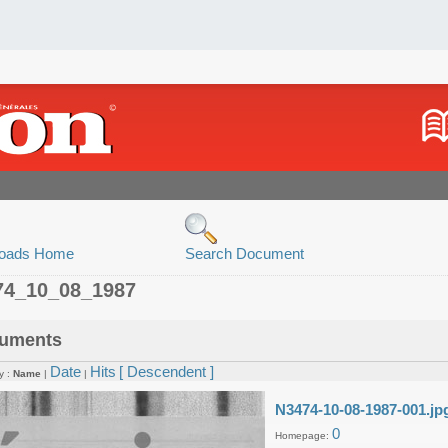
oads Home
Search Document
74_10_08_1987
uments
Date
Hits
[ Descendent ]
y :
Name
|
|
N3474-10-08-1987-001.jp
0
Homepage: