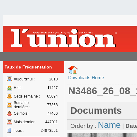
Taux de Fréquentation
Downloads Home
Aujourd'hui :
2010
N3486_26_08_
Hier :
11427
Cette semaine :
65094
Semaine
77368
dernière :
Documents
Ce mois :
77466
Mois dernier :
447011
Name
Order by :
|
Dat
Tous :
24873551