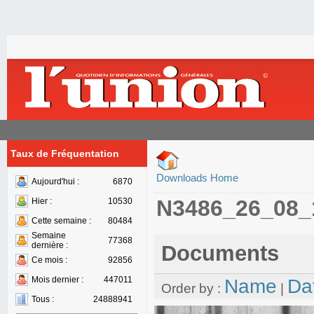
Taux de Fréquentation
Downloads Home
Aujourd'hui :
6870
N3486_26_08_
Hier :
10530
Cette semaine :
80484
Semaine
77368
dernière :
Documents
Ce mois :
92856
Mois dernier :
447011
Name
Da
Order by :
|
Tous :
24888941