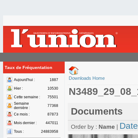
Taux de Fréquentation
Downloads Home
Aujourd'hui :
1887
N3489_29_08_
Hier :
10530
Cette semaine :
75501
Semaine
77368
dernière :
Documents
Ce mois :
87873
Mois dernier :
447011
Date
Order by :
Name
|
Tous :
24883958