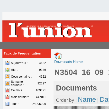
Taux de Fréquentation
Downloads Home
Aujourd'hui :
4622
N3504_16_09_
Hier :
9389
Cette semaine :
4622
Semaine
92127
dernière :
Documents
Ce mois :
109121
Mois dernier :
447011
Name
Da
Order by :
|
Tous :
24905206