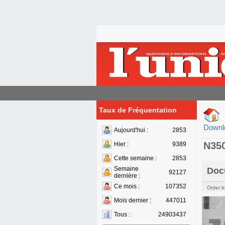
Taux de Fréquentation
Downl
Aujourd'hui :
2853
N35
Hier :
9389
Cette semaine :
2853
Semaine
Doc
92127
dernière :
Ce mois :
107352
Order b
Mois dernier :
447011
Tous :
24903437