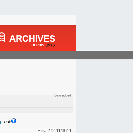
Date added
g
hot!
Hits: 272
11/30/-1