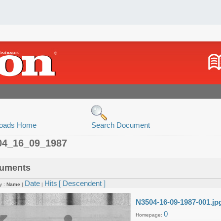
oads Home
Search Document
04_16_09_1987
uments
Date
Hits
[ Descendent ]
y :
Name
|
|
N3504-16-09-1987-001.jp
0
Homepage: