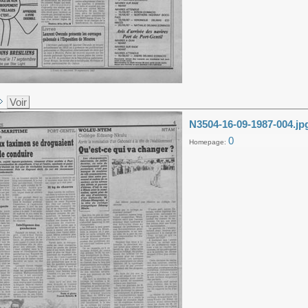
Voir
N3504-16-09-1987-004.jp
0
Homepage: