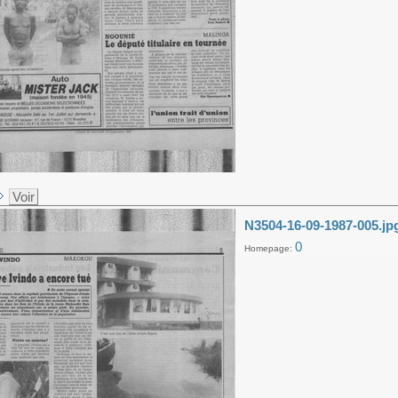
Voir
N3504-16-09-1987-005.jp
0
Homepage: