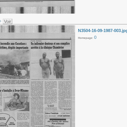
Voir
N3504-16-09-1987-003.jp
0
Homepage: