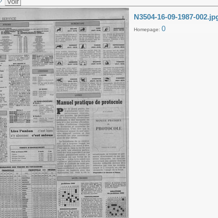
Voir
N3504-16-09-1987-002.jp
0
Homepage: