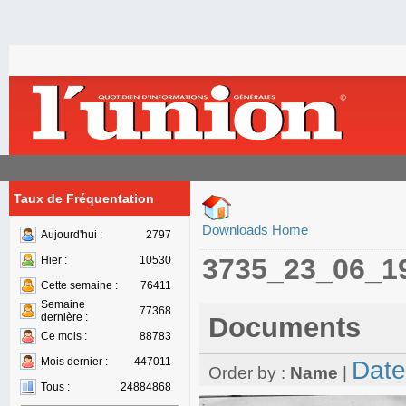
Taux de Fréquentation
Downloads Home
Aujourd'hui :
2797
3735_23_06_1
Hier :
10530
Cette semaine :
76411
Semaine
77368
dernière :
Documents
Ce mois :
88783
Mois dernier :
447011
Date
Order by :
Name
|
Tous :
24884868