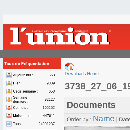
Taux de Fréquentation
Downloads Home
Aujourd'hui :
653
3738_27_06_1
Hier :
9389
Cette semaine :
653
Semaine
92127
dernière :
Documents
Ce mois :
105152
Mois dernier :
447011
Name
Order by :
|
Dat
Tous :
24901237