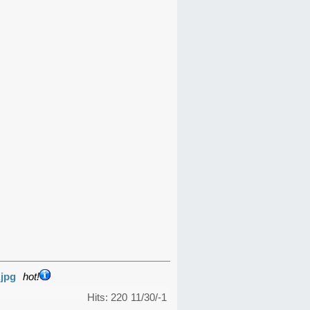
.jpg
hot!
Hits: 220
11/30/-1