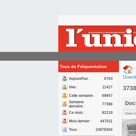
Taux de Fréquentation
Downl
Aujourd'hui :
6763
373
Hier :
11427
Cette semaine :
69847
Semaine
Doc
77368
dernière :
Ce mois :
82219
Order b
Mois dernier :
447011
Tous :
24878304