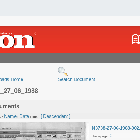
oads Home
Search Document
8_27_06_1988
uments
Name
Date
[ Descendent ]
y :
|
|
Hits
|
N3738-27-06-1988-002
0
Homepage: