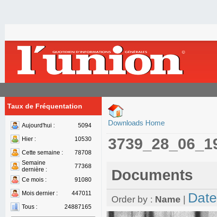
Taux de Fréquentation
Downloads Home
Aujourd'hui :
5094
3739_28_06_1
Hier :
10530
Cette semaine :
78708
Semaine
77368
dernière :
Documents
Ce mois :
91080
Mois dernier :
447011
Date
Order by :
Name
|
Tous :
24887165