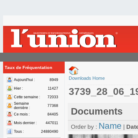
Taux de Fréquentation
Downloads Home
Aujourd'hui :
8949
3739_28_06_1
Hier :
11427
Cette semaine :
72033
Semaine
77368
dernière :
Documents
Ce mois :
84405
Mois dernier :
447011
Name
Order by :
|
Dat
Tous :
24880490