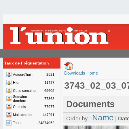
Taux de Fréquentation
Downloads Home
Aujourd'hui :
2521
3743_02_03_0
Hier :
11427
Cette semaine :
65605
Semaine
77368
dernière :
Documents
Ce mois :
77977
Mois dernier :
447011
Name
Order by :
|
Dat
Tous :
24874062