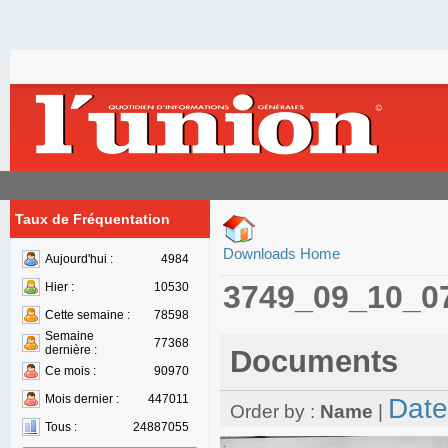
Taux de Fréquentation
Downloads Home
Aujourd'hui :
4984
3749_09_10_0
Hier :
10530
Cette semaine :
78598
Semaine
77368
dernière :
Documents
Ce mois :
90970
Mois dernier :
447011
Date
Order by :
Name
|
Tous :
24887055