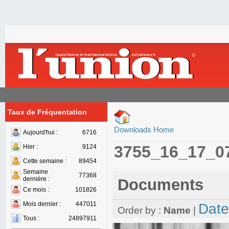
Taux de Fréquentation
Downloads Home
Aujourd'hui :
6716
3755_16_17_0
Hier :
9124
Cette semaine :
89454
Semaine
77368
dernière :
Documents
Ce mois :
101826
Mois dernier :
447011
Date
Order by :
Name
|
Tous :
24897911