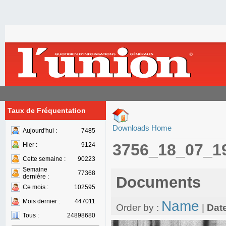
Taux de Fréquentation
Downloads Home
Aujourd'hui :
7485
3756_18_07_1
Hier :
9124
Cette semaine :
90223
Semaine
77368
dernière :
Documents
Ce mois :
102595
Mois dernier :
447011
Name
Order by :
|
Dat
Tous :
24898680