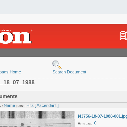
oads Home
Search Document
6_18_07_1988
uments
Name
Hits
[ Ascendant ]
y :
|
Date
|
N3756-18-07-1988-001.jp
0
Homepage: