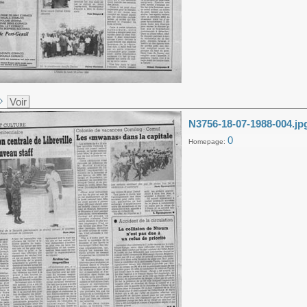
Voir
N3756-18-07-1988-004.jp
0
Homepage: