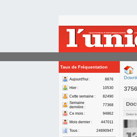
Taux de Fréquentation
Downl
Aujourd'hui :
8876
375
Hier :
10530
Cette semaine :
82490
Semaine
Doc
77368
dernière :
Ce mois :
94862
Order b
Mois dernier :
447011
Tous :
24890947