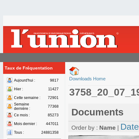
Taux de Fréquentation
Downloads Home
Aujourd'hui :
9817
3758_20_07_1
Hier :
11427
Cette semaine :
72901
Semaine
77368
dernière :
Documents
Ce mois :
85273
Mois dernier :
447011
Date
Order by :
Name
|
Tous :
24881358