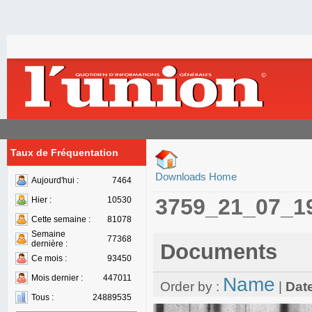
Taux de Fréquentation
Downloads Home
Aujourd'hui :
7464
3759_21_07_1
Hier :
10530
Cette semaine :
81078
Semaine
77368
dernière :
Documents
Ce mois :
93450
Mois dernier :
447011
Name
Order by :
|
Dat
Tous :
24889535