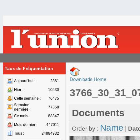
Taux de Fréquentation
Downloads Home
Aujourd'hui :
2861
3766_30_31_0
Hier :
10530
Cette semaine :
76475
Semaine
77368
dernière :
Documents
Ce mois :
88847
Mois dernier :
447011
Name
Order by :
|
Dat
Tous :
24884932