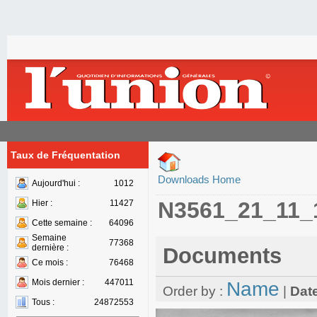
Taux de Fréquentation
Downloads Home
Aujourd'hui :
1012
N3561_21_11_
Hier :
11427
Cette semaine :
64096
Semaine
77368
dernière :
Documents
Ce mois :
76468
Mois dernier :
447011
Name
Order by :
|
Dat
Tous :
24872553