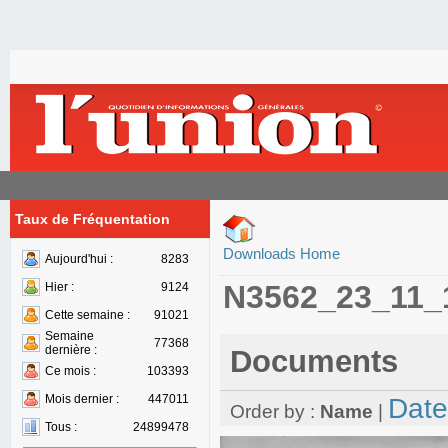
Taux de Fréquentation
Downloads Home
Aujourd'hui :
8283
N3562_23_11_
Hier :
9124
Cette semaine :
91021
Semaine
77368
dernière :
Documents
Ce mois :
103393
Mois dernier :
447011
Date
Order by :
Name
|
Tous :
24899478