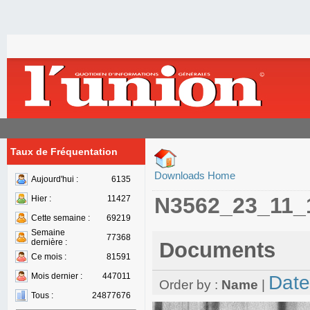
Taux de Fréquentation
Downloads Home
Aujourd'hui :
6135
N3562_23_11_
Hier :
11427
Cette semaine :
69219
Semaine
77368
dernière :
Documents
Ce mois :
81591
Mois dernier :
447011
Date
Order by :
Name
|
Tous :
24877676