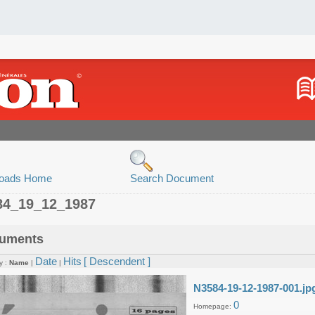
oads Home
Search Document
84_19_12_1987
uments
Date
Hits
[ Descendent ]
y :
Name
|
|
N3584-19-12-1987-001.jp
0
Homepage: