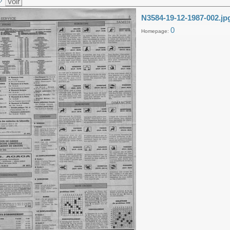
Voir
N3584-19-12-1987-002.jp
0
Homepage: