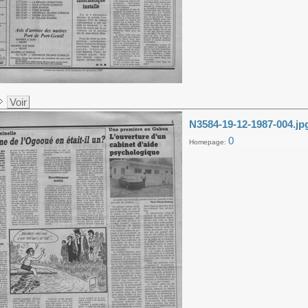
Voir
N3584-19-12-1987-004.jp
0
Homepage: