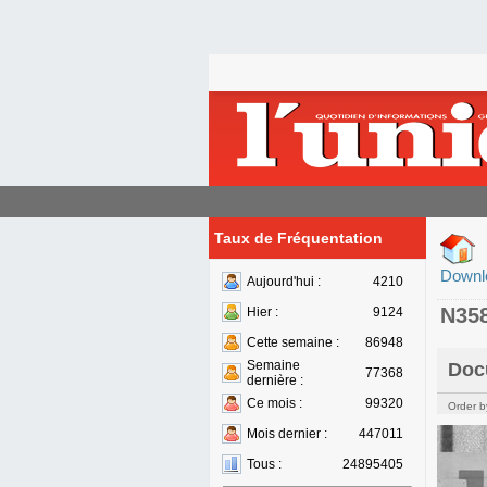
Taux de Fréquentation
Downl
Aujourd'hui :
4210
N35
Hier :
9124
Cette semaine :
86948
Semaine
Doc
77368
dernière :
Ce mois :
99320
Order b
Mois dernier :
447011
Tous :
24895405