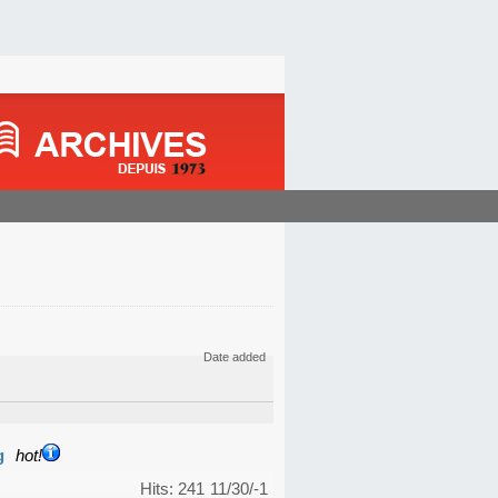
Date added
g
hot!
Hits: 241
11/30/-1