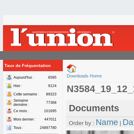
Taux de Fréquentation
Downloads Home
Aujourd'hui :
6585
N3584_19_12_
Hier :
9124
Cette semaine :
89323
Semaine
77368
dernière :
Documents
Ce mois :
101695
Mois dernier :
447011
Name
Da
Order by :
|
Tous :
24897780