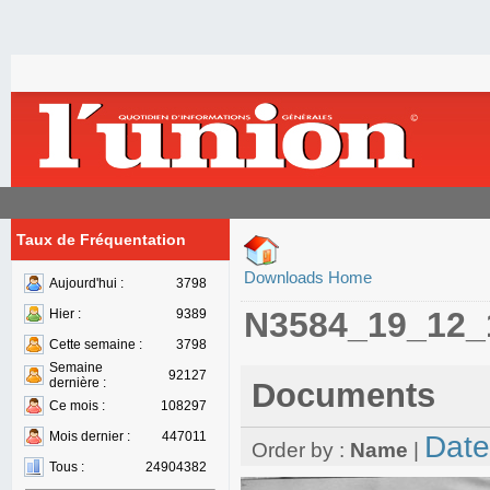
Taux de Fréquentation
Downloads Home
Aujourd'hui :
3798
N3584_19_12_
Hier :
9389
Cette semaine :
3798
Semaine
92127
dernière :
Documents
Ce mois :
108297
Mois dernier :
447011
Date
Order by :
Name
|
Tous :
24904382