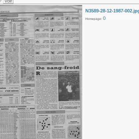
Voir
N3589-28-12-1987-002.jp
0
Homepage: