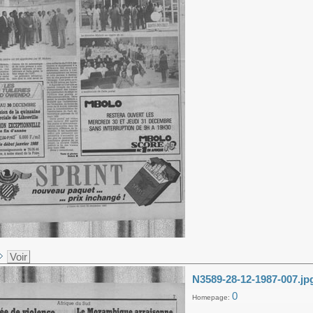
Voir
N3589-28-12-1987-007.jp
0
Homepage: