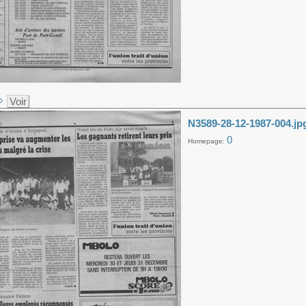
Voir
N3589-28-12-1987-004.jp
0
Homepage: