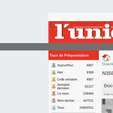
Taux de Fréquentation
Downl
Aujourd'hui :
4967
N35
Hier :
9389
Cette semaine :
4967
Semaine
Doc
92127
dernière :
Ce mois :
109466
Order b
Mois dernier :
447011
Tous :
24905551