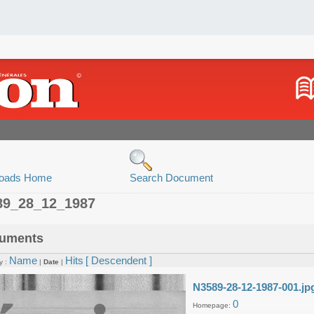
oads Home
Search Document
89_28_12_1987
uments
Name
Hits
[ Descendent ]
y :
|
Date
|
N3589-28-12-1987-001.jp
0
Homepage: