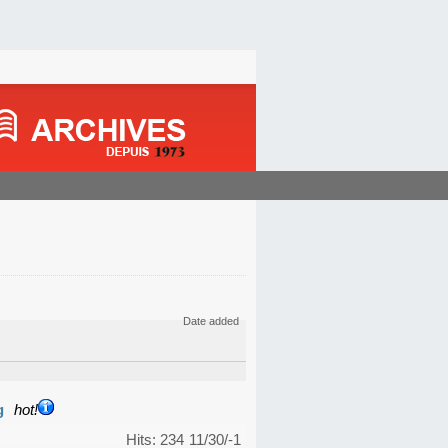
Date added
g
hot!
Hits: 234
11/30/-1