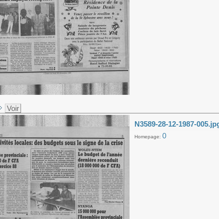
Voir
N3589-28-12-1987-005.jp
0
Homepage: