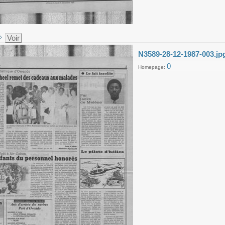
Voir
N3589-28-12-1987-003.jp
0
Homepage: