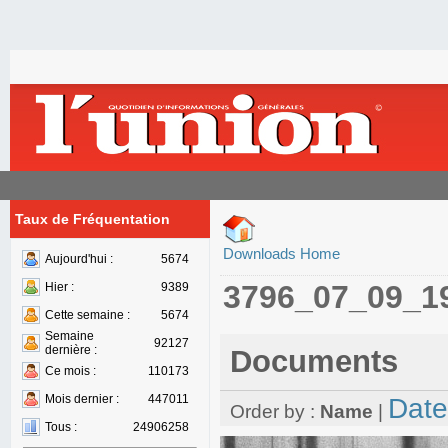
Taux de Fréquentation
Downloads Home
Aujourd'hui :
5674
3796_07_09_1
Hier :
9389
Cette semaine :
5674
Semaine
92127
dernière :
Documents
Ce mois :
110173
Mois dernier :
447011
Date
Order by :
Name
|
Tous :
24906258