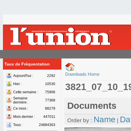
Taux de Fréquentation
Downloads Home
Aujourd'hui :
2292
3821_07_10_1
Hier :
10530
Cette semaine :
75906
Semaine
77368
dernière :
Documents
Ce mois :
88279
Mois dernier :
447011
Name
Da
Order by :
|
Tous :
24884363