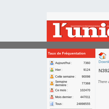
Taux de Fréquentation
Downl
Aujourd'hui :
7360
N39
Hier :
9124
Cette semaine :
90098
There 
Semaine
77368
dernière :
Ce mois :
102470
Mois dernier :
447011
Tous :
24898555