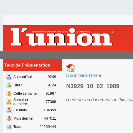
Taux de Fréquentation
Downloads Home
Aujourd'hui :
9249
N3929_10_02_1989
Hier :
9124
Cette semaine :
91987
There are no documents in this ca
Semaine
77368
dernière :
Ce mois :
104359
Mois dernier :
447011
Tous :
24900444