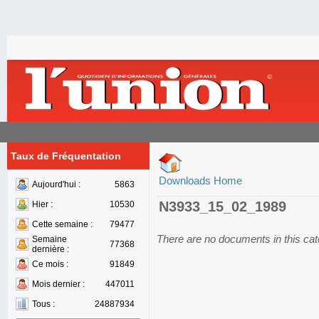
Taux de Fréquentation
Downloads Home
Aujourd'hui :
5863
N3933_15_02_1989
Hier :
10530
Cette semaine :
79477
There are no documents in this ca
Semaine
77368
dernière :
Ce mois :
91849
Mois dernier :
447011
Tous :
24887934