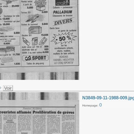
Voir
N3849-09-11-1988-009.jp
0
Homepage: