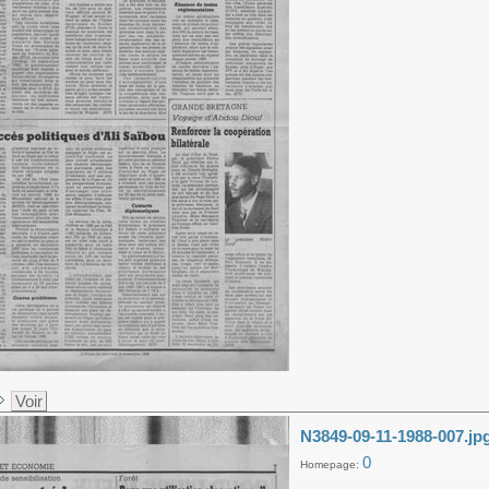
Voir
N3849-09-11-1988-007.jp
0
Homepage: