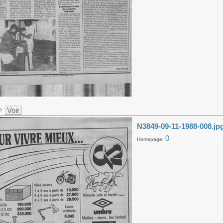
Voir
N3849-09-11-1988-008.jp
0
Homepage: