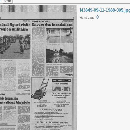
Voir
N3849-09-11-1988-005.jp
0
Homepage: