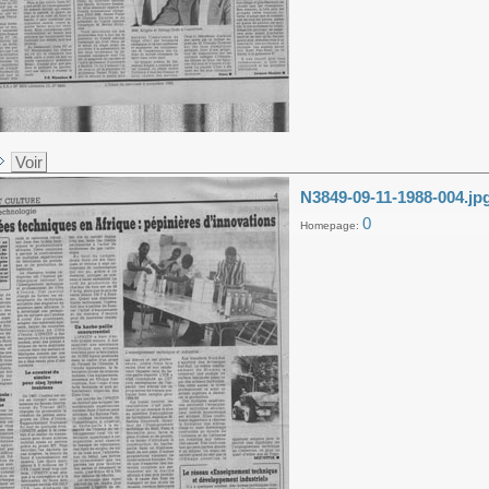
Voir
N3849-09-11-1988-004.jp
0
Homepage: