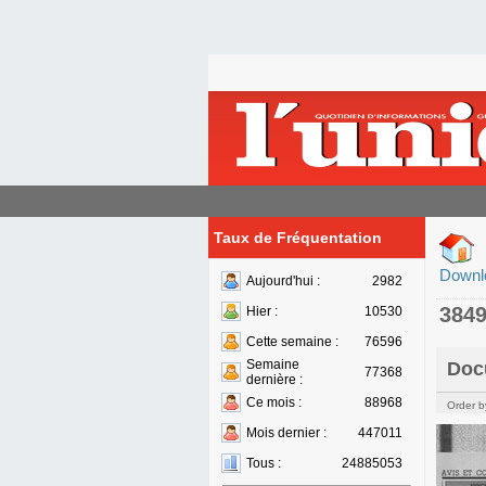
Taux de Fréquentation
Downl
Aujourd'hui :
2982
384
Hier :
10530
Cette semaine :
76596
Semaine
Doc
77368
dernière :
Ce mois :
88968
Order b
Mois dernier :
447011
Tous :
24885053