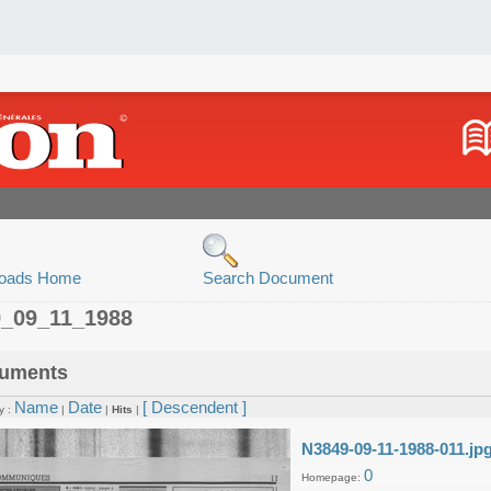
oads Home
Search Document
9_09_11_1988
uments
Name
Date
[ Descendent ]
y :
|
|
Hits
|
N3849-09-11-1988-011.jp
0
Homepage: