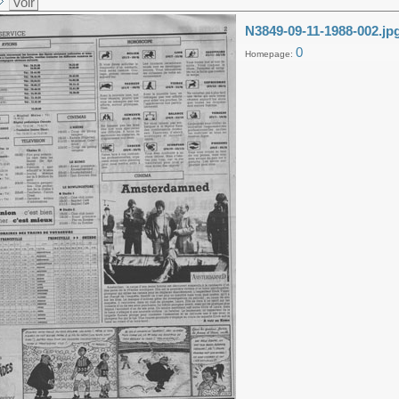
Voir
N3849-09-11-1988-002.jp
0
Homepage: