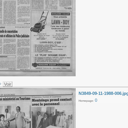
Voir
N3849-09-11-1988-006.jp
0
Homepage: