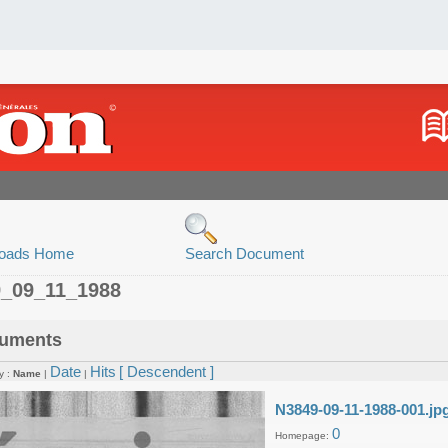
oads Home
Search Document
9_09_11_1988
uments
Date
Hits
[ Descendent ]
y :
Name
|
|
N3849-09-11-1988-001.jp
0
Homepage: