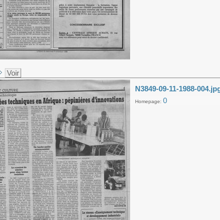
Voir
N3849-09-11-1988-004.jp
0
Homepage: