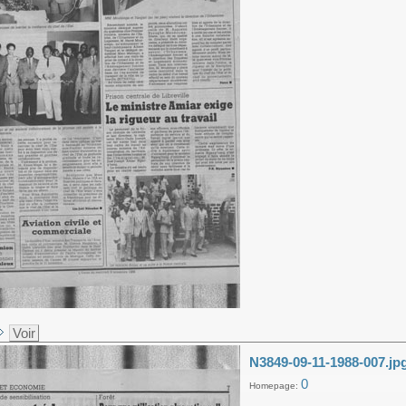
Voir
N3849-09-11-1988-007.jp
0
Homepage: