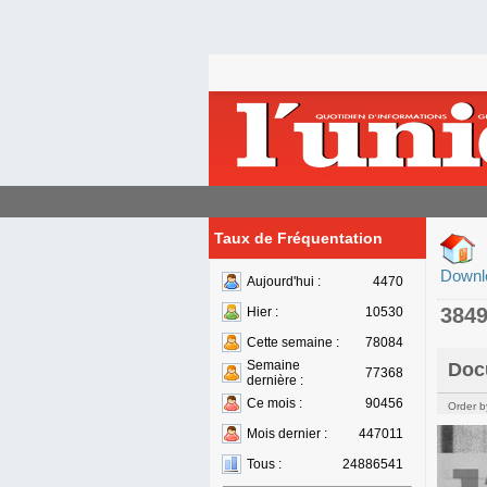
Taux de Fréquentation
Downl
Aujourd'hui :
4470
384
Hier :
10530
Cette semaine :
78084
Semaine
Doc
77368
dernière :
Ce mois :
90456
Order b
Mois dernier :
447011
Tous :
24886541