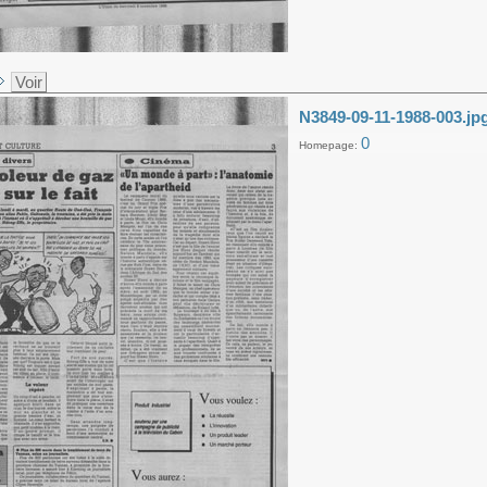
Voir
N3849-09-11-1988-003.jp
0
Homepage: