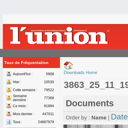
Taux de Fréquentation
Downloads Home
Aujourd'hui :
5908
3863_25_11_1
Hier :
10530
Cette semaine :
79522
Semaine
77368
dernière :
Documents
Ce mois :
91894
Mois dernier :
447011
Date
Order by :
Name
|
Tous :
24887979