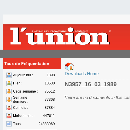
Taux de Fréquentation
Downloads Home
Aujourd'hui :
1898
N3957_16_03_1989
Hier :
10530
Cette semaine :
75512
There are no documents in this ca
Semaine
77368
dernière :
Ce mois :
87884
Mois dernier :
447011
Tous :
24883969