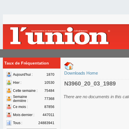
Taux de Fréquentation
Downloads Home
Aujourd'hui :
1870
N3960_20_03_1989
Hier :
10530
Cette semaine :
75484
There are no documents in this ca
Semaine
77368
dernière :
Ce mois :
87856
Mois dernier :
447011
Tous :
24883941