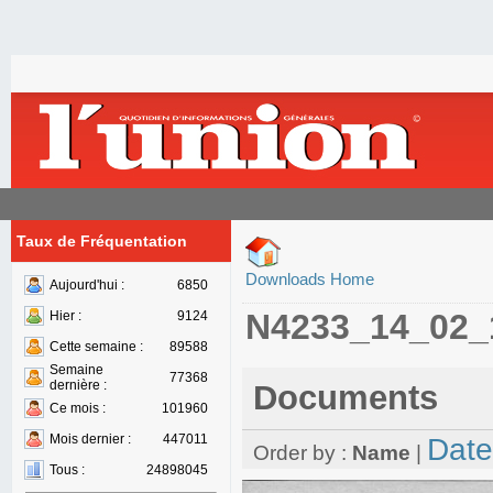
Taux de Fréquentation
Downloads Home
Aujourd'hui :
6850
N4233_14_02_
Hier :
9124
Cette semaine :
89588
Semaine
77368
dernière :
Documents
Ce mois :
101960
Mois dernier :
447011
Date
Order by :
Name
|
Tous :
24898045