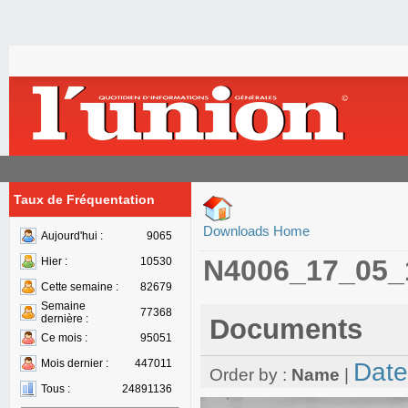
Taux de Fréquentation
Downloads Home
Aujourd'hui :
9065
N4006_17_05_
Hier :
10530
Cette semaine :
82679
Semaine
77368
dernière :
Documents
Ce mois :
95051
Mois dernier :
447011
Date
Order by :
Name
|
Tous :
24891136