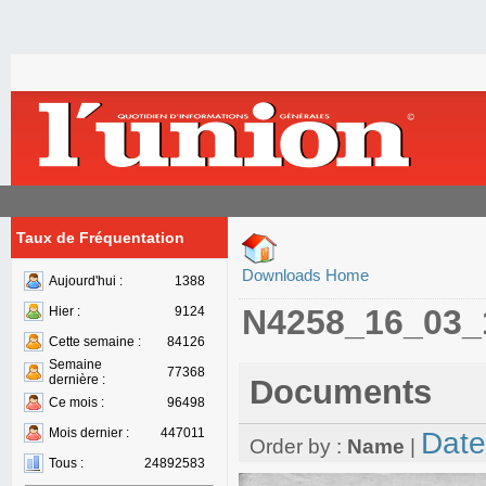
Taux de Fréquentation
Downloads Home
Aujourd'hui :
1388
N4258_16_03_
Hier :
9124
Cette semaine :
84126
Semaine
77368
dernière :
Documents
Ce mois :
96498
Mois dernier :
447011
Date
Order by :
Name
|
Tous :
24892583