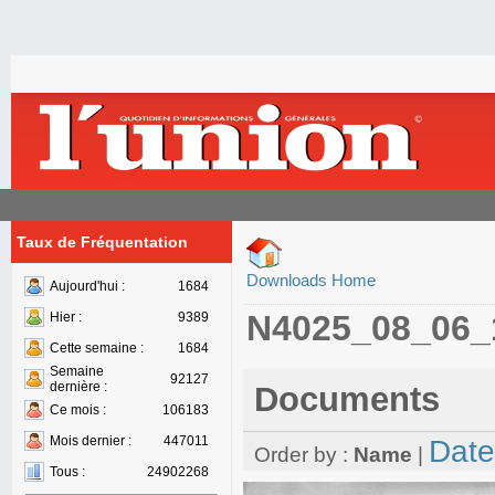
Taux de Fréquentation
Downloads Home
Aujourd'hui :
1684
N4025_08_06_
Hier :
9389
Cette semaine :
1684
Semaine
92127
dernière :
Documents
Ce mois :
106183
Mois dernier :
447011
Date
Order by :
Name
|
Tous :
24902268