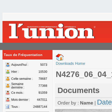
Taux de Fréquentation
Downloads Home
Aujourd'hui :
5073
N4276_06_04_
Hier :
10530
Cette semaine :
78687
Semaine
77368
dernière :
Documents
Ce mois :
91059
Mois dernier :
447011
Date
Order by :
Name
|
Tous :
24887144