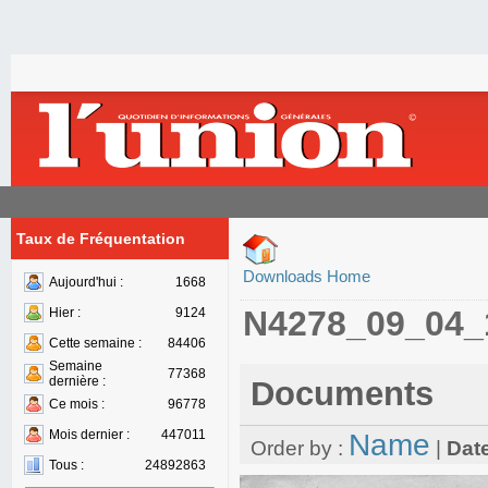
Taux de Fréquentation
Downloads Home
Aujourd'hui :
1668
N4278_09_04_
Hier :
9124
Cette semaine :
84406
Semaine
77368
dernière :
Documents
Ce mois :
96778
Mois dernier :
447011
Name
Order by :
|
Dat
Tous :
24892863